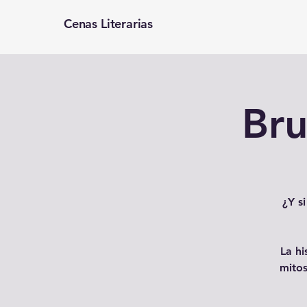
Cenas Literarias
Bru
¿Y s
La hi
mitos