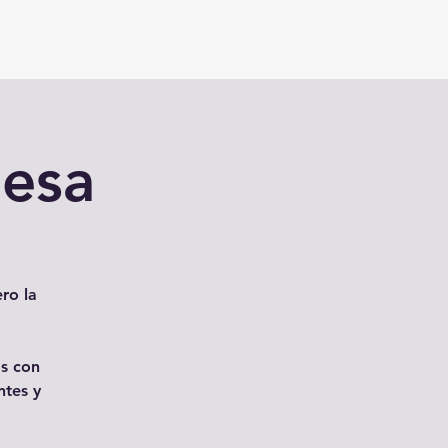
desa
ro la
as con
ntes y