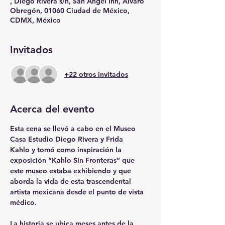
, Diego Rivera s/n, San Ángel Inn, Álvaro
Obregón, 01060 Ciudad de México,
CDMX, México
Invitados
+22 otros invitados
Acerca del evento
Esta cena se llevó a cabo en el 
Museo 
Casa Estudio Diego Rivera y Frida 
Kahlo
 y tomó como inspiración la 
exposición “Kahlo Sin Fronteras” que 
este museo estaba exhibiendo y que 
aborda la vida de esta trascendental 
artista mexicana desde el punto de vista 
médico. 
La historia se ubica meses antes de la 