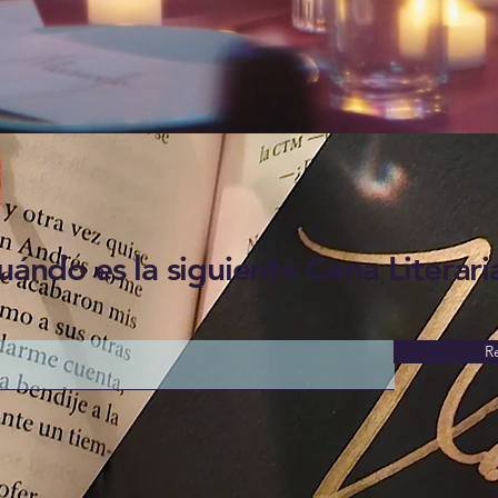
uándo es la siguiente Cena Literari
R