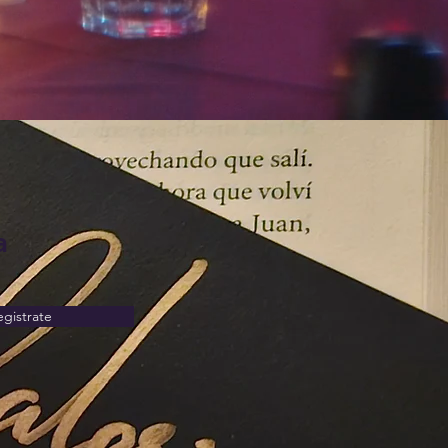
a
egistrate