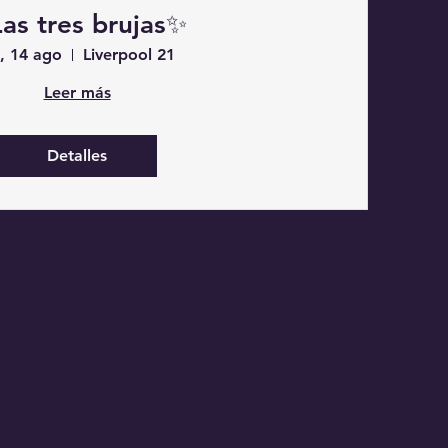
Las tres brujas✨️
e, 14 ago
Liverpool 21
Leer más
Detalles
s__