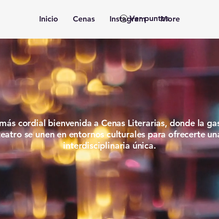
Ver puntos
Inicio
Cenas
Instagram
More
 LITE
 LITE
más cordial bienvenida a Cenas Literarias, donde la ga
 teatro se unen en entornos culturales para ofrecerte u
interdisciplinaria única.