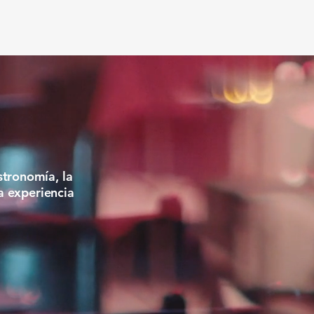
RARI
RARI
stronomía, la
na experiencia