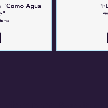
 en "Como Agua
✨️
e"
vi
 Roma
nstagram
@cenasliteraria